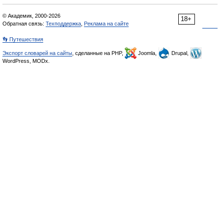
© Академик, 2000-2026
18+
Обратная связь:
Техподдержка
,
Реклама на сайте
👣 Путешествия
Экспорт словарей на сайты
, сделанные на PHP,
Joomla,
Drupal,
WordPress, MODx.