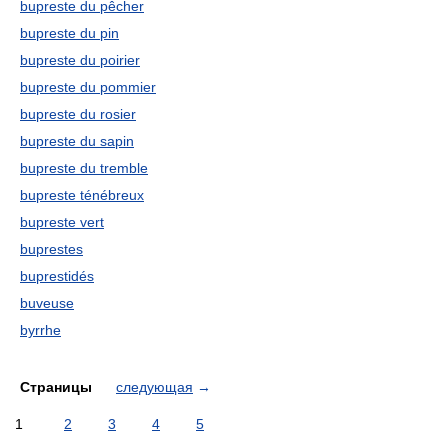
bupreste du pêcher
bupreste du pin
bupreste du poirier
bupreste du pommier
bupreste du rosier
bupreste du sapin
bupreste du tremble
bupreste ténébreux
bupreste vert
buprestes
buprestidés
buveuse
byrrhe
Страницы
следующая
→
1
2
3
4
5